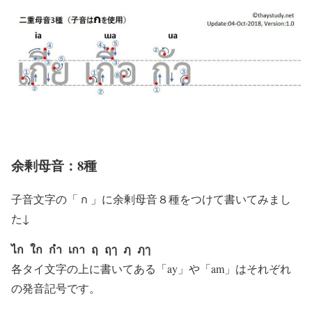
余剰母音：8種
子音文字の「
ก
」に余剰母音８種をつけて書いてみまし
た↓
ไก ใก กำ เกา ฤ ฤๅ ฦ ฦๅ
各タイ文字の上に書いてある「ay」や「am」はそれぞれ
の発音記号です。