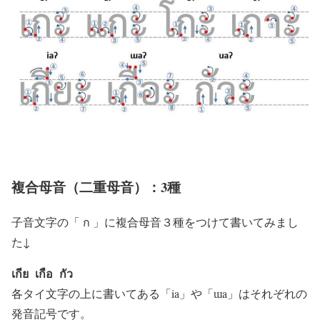
複合母音（二重母音）：3種
子音文字の「
ก
」に複合母音３種をつけて書いてみまし
た↓
เกีย เกือ กัว
各タイ文字の上に書いてある「ia」や「ɯa」はそれぞれの
発音記号です。