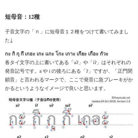
短母音：12種
子音文字の「
ก
」に短母音１２種をつけて書いてみまし
た↓
กะ กิ กุ กึ เกอะ เกะ แกะ โกะ เกาะ เกียะ เกือะ กัวะ
各タイ文字の上に書いてある「aʔ」や「iʔ」はそれぞれの
発音記号です。a や i の後ろにある「ʔ」ですが、「正門閉
鎖音」と言われるマークで、ここで発音に急ブレーキがか
かるというようなイメージで良いと思います。