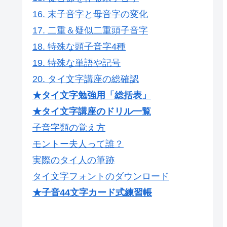
16. 末子音字と母音字の変化
17. 二重＆疑似二重頭子音字
18. 特殊な頭子音字4種
19. 特殊な単語や記号
20. タイ文字講座の総確認
★タイ文字勉強用「総括表」
★タイ文字講座のドリル一覧
子音字類の覚え方
モントー夫人って誰？
実際のタイ人の筆跡
タイ文字フォントのダウンロード
★子音44文字カード式練習帳