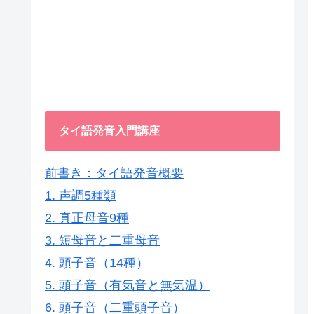
タイ語発音入門講座
前書き
：タイ語発音概要
1. 声調5種類
2. 真正母音9種
3. 短母音と二重母音
4. 頭子音（14種）
5. 頭子音（有気音と無気温）
6. 頭子音（二重頭子音）