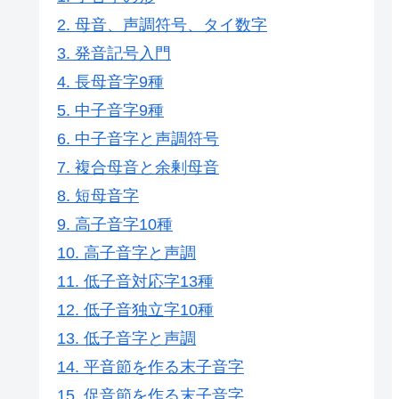
2. 母音、声調符号、タイ数字
3. 発音記号入門
4. 長母音字9種
5. 中子音字9種
6. 中子音字と声調符号
7. 複合母音と余剰母音
8. 短母音字
9. 高子音字10種
10. 高子音字と声調
11. 低子音対応字13種
12. 低子音独立字10種
13. 低子音字と声調
14. 平音節を作る末子音字
15. 促音節を作る末子音字