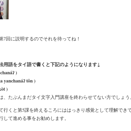
第7回に説明するのでそれを待ってね！
法用語をタイ語で書くと下記のようになります↓
hanáʔ )
yanchanáʔ tôn )
òt )
は、たぶんまだタイ文字入門講座を終わらせてない方でしょう
て行くと第5課を終えるころにははっきり感覚として理解でき
行して進める事をお勧めします。