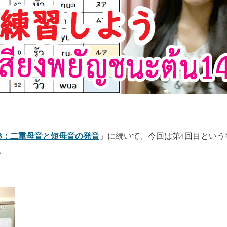
3：二重母音と短母音の発音
」に続いて、今回は第4回目という
。