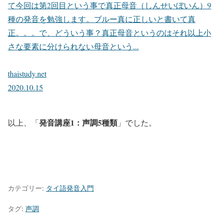
て今回は第2回目という事で真正母音（しんせいぼいん）9
種の発音を勉強します。ブルー真に正しいと書いて真
正。。。で、どういう事？真正母音というのはそれ以上小
さな要素に分けられない母音という...
thaistudy.net
2020.10.15
発音講座1：声調5種類
以上、「
」でした。
カテゴリー:
タイ語発音入門
タグ:
声調