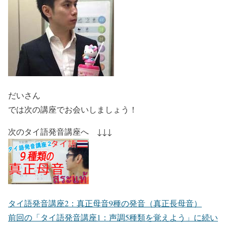
だいさん
では次の講座でお会いしましょう！
次のタイ語発音講座へ ↓↓↓
タイ語発音講座2：真正母音9種の発音（真正長母音）
前回の「タイ語発音講座1：声調5種類を覚えよう」に続い