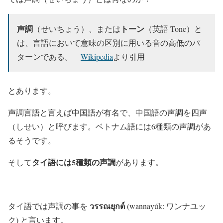
声調
トーン
（せいちょう）、または
（英語 Tone）と
は、言語において意味の区別に用いる音の高低のパ
ターンである。
Wikipedia
より引用
とあります。
声調言語と言えば中国語が有名で、中国語の声調を四声
（しせい）と呼びます。ベトナム語には6種類の声調があ
るそうです。
タイ語には5種類の声調
そして
があります。
วรรณยุกต์
タイ語では声調の事を
(wannayúk: ワンナユッ
ク) と言います。